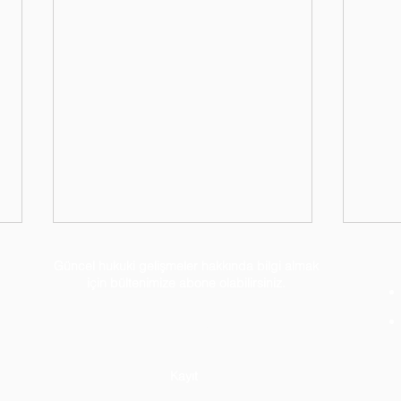
Güncel hukuki gelişmeler hakkında bilgi almak
için bültenimize abone olabilirsiniz.
Kayıt
12. Yargı Paketi Resmi
Esen