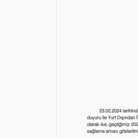
	23.02.2024 tarihinde Türkiye İlaç ve Tıbbi Cihaz Kurumunun (“TİTCK”) internet sitesinde yayımlanan 
duyuru ile Yurt Dışından 
olarak ise, geçtiğimiz 202
sağlama amacı gösterilmiş