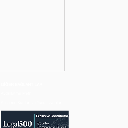
DİĞER BAĞLANTILAR
Aydınlatma Metni
Kullanım Şartları ve Yasal Uyarılar
lik Hizmetleri