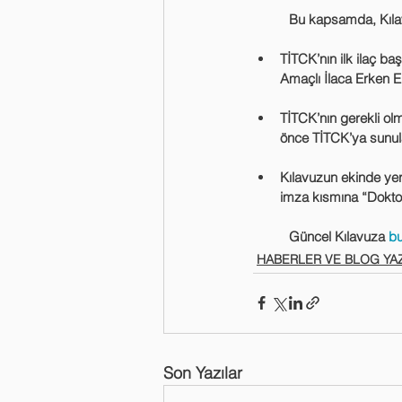
	Bu kapsamda, Kıla
TİTCK’nın ilk ilaç ba
Amaçlı İlaca Erken E
TİTCK’nın gerekli olm
önce TİTCK’ya sunulan
Kılavuzun ekinde yer 
imza kısmına “Dokto
	Güncel Kılavuza 
bu
HABERLER VE BLOG YAZ
Son Yazılar