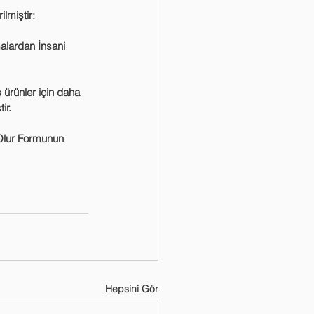
lmiştir:
malardan İnsani 
 ürünler için daha 
ir.
 Olur Formunun 
Hepsini Gör