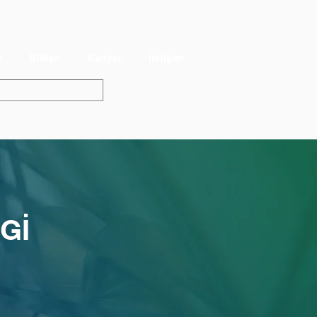
z
Bülten
Kariyer
İletişim
Gİ