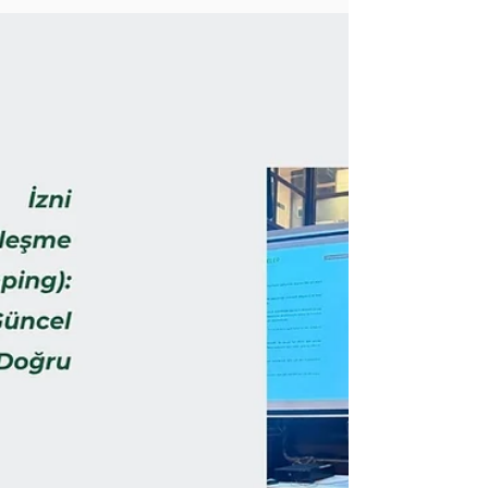
Hukuku Sempozyumu kapsamında “İlaç
Sektöründe Patentin Sağladığı
Münhasırlıklardan Doğan Pazara Erişim ve
Rekabet Sorunlarına İlişkin Güncel Kararlar”
başlıklı bir sunum yapmıştır. Sunum
kapsamında; • Ruhsatlandırma,
fiyatlandırma ve geri ödeme süreçlerine
yönelik faaliyetlerin Bolar istisnası
kapsamında değerlendirilip
değerlendirilemeyeceğine ilişki