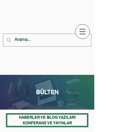
BÜLTEN
HABERLER VE BLOG YAZILARI
KONFERANS VE YAYINLAR