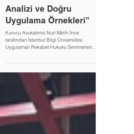
Güncel Kararların
Analizi ve Doğru
Uygulama Örnekleri"
Kurucu Avukatımız Nuri Melih İnce
tarafından İstanbul Bilgi Üniversitesi
Uygulamalı Rekabet Hukuku Seminerleri
2026 kapsamında 7 Nisan 2026 tarihinde
sunulan "Rekabet Otoritelerinin İzni
Olmaksızın Gerçekleştirilen Birleşme ve
Devralmalar (Gun Jumping): Avrupa Birliği
ve Türkiye’deki Güncel Kararların Analizi ve
Doğru Uygulama Örnekleri" başlıklı tebliğin
videosu YouTube’da yayımlanmıştır. Son
dönemde izne tabi birleşme ve
devralmaların rekabet otoritelerinin izni
olmaksızın