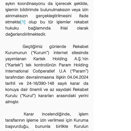
aykırı koordinasyonu da içerecek şekilde, 
işlemin bildirimde bulunulmaksızın veya izin 
alınmaksızın gerçekleştirilmesini ifade 
etmekte
[1]
 olup bu tür işlemler rekabet 
hukuku bağlamında ihlal olarak 
değerlendirilmektedir.
	Geçtiğimiz günlerde Rekabet 
Kurumunun (“Kurum”) internet sitesinde 
yayımlanan Kartek Holding A.Ş.’nin 
(“Kartek”) tek kontrolünün Param Holding 
International Coöperatief U.A (“Param”) 
tarafından devralınmasına ilişkin 04.04.2024 
tarihli ve 24-16/390-148 sayılı karar da 
konuya dair önemli ve az sayıdaki Rekabet 
Kurulu (“Kurul”) kararları arasındaki yerini 
almıştır.
	Karar incelendiğinde, işlem 
taraflarının işleme izin verilmesi için Kuruma 
başvurduğu, bununla birlikte Kurulun 