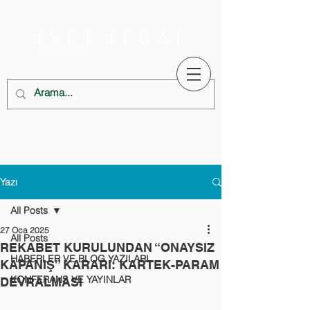
Yazı
All Posts
27 Oca 2025
All Posts
REKABET KURULUNDAN “ONAYSIZ
HABERLER VE BLOG YAZILARI
KAPANIŞ” KARARI: KARTEK-PARAM
KONFERANS VE YAYINLAR
DEVRALMASI