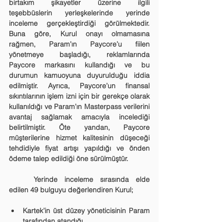
birtakım şikayetler üzerine ilgili 
teşebbüslerin yerleşkelerinde yerinde 
inceleme gerçekleştirdiği görülmektedir. 
Buna göre, Kurul onayı olmamasına 
rağmen, Param’ın Paycore’u fiilen 
yönetmeye başladığı, reklamlarında 
Paycore markasını kullandığı ve bu 
durumun kamuoyuna duyurulduğu iddia 
edilmiştir. Ayrıca, Paycore’un finansal 
sıkıntılarının işlem izni için bir gerekçe olarak 
kullanıldığı ve Param’ın Masterpass verilerini 
avantaj sağlamak amacıyla incelediği 
belirtilmiştir. Öte yandan, Paycore 
müşterilerine hizmet kalitesinin düşeceği 
tehdidiyle fiyat artışı yapıldığı ve önden 
ödeme talep edildiği öne sürülmüştür.
	Yerinde inceleme sırasında elde 
edilen 49 bulguyu değerlendiren Kurul;
Kartek’in üst düzey yöneticisinin Param 
tarafından atandığı,