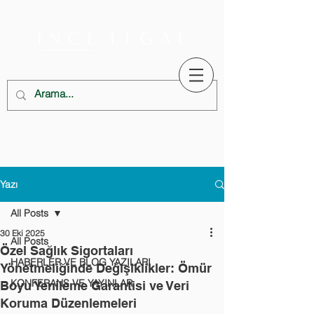
Yazı
All Posts
30 Eki 2025
All Posts
Özel Sağlık Sigortaları
HABERLER VE BLOG YAZILARI
Yönetmeliğinde Değişiklikler: Ömür
KONFERANS VE YAYINLAR
Boyu Yenileme Garantisi ve Veri
Koruma Düzenlemeleri