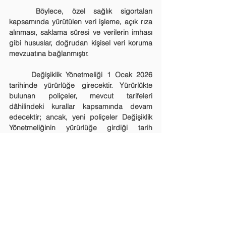
	Böylece, özel sağlık sigortaları 
kapsamında yürütülen veri işleme, açık rıza 
alınması, saklama süresi ve verilerin imhası 
gibi hususlar, doğrudan kişisel veri koruma 
mevzuatına bağlanmıştır.
	Değişiklik Yönetmeliği 1 Ocak 2026 
tarihinde yürürlüğe girecektir. Yürürlükte 
bulunan poliçeler, mevcut tarifeleri 
dâhilindeki kurallar kapsamında devam 
edecektir; ancak, yeni poliçeler Değişiklik 
Yönetmeliğinin yürürlüğe girdiği tarih 
itibarıyla yeni kurallara tabi olacaktır.
HABERLER VE BLOG YAZILARI
Hepsini Gör
Son Yazılar