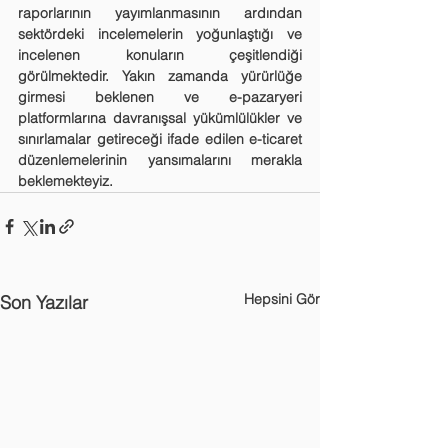
raporlarının yayımlanmasının ardından 
sektördeki incelemelerin yoğunlaştığı ve 
incelenen konuların çeşitlendiği 
görülmektedir. Yakın zamanda yürürlüğe 
girmesi beklenen ve e-pazaryeri 
platformlarına davranışsal yükümlülükler ve 
sınırlamalar getireceği ifade edilen e-ticaret 
düzenlemelerinin yansımalarını merakla 
beklemekteyiz.
Hepsini Gör
Son Yazılar