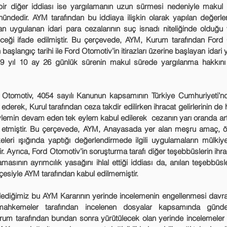
yönündedir. AYM tarafından bu iddiaya ilişkin olarak yapılan değerl
dan uygulanan idari para cezalarının suç isnadı niteliğinde olduğu 
ceği ifade edilmiştir. Bu çerçevede, AYM, Kurum tarafından Ford 
 başlangıç tarihi ile Ford Otomotiv’in itirazları üzerine başlayan idari 
 yıl 10 ay 26 günlük sürenin makul sürede yargılanma hakkını ihl
ederek, Kurul tarafından ceza takdir edilirken ihracat gelirlerinin de 
 eylemin devam eden tek eylem kabul edilerek  cezanın yarı oranda artı
dia etmiştir. Bu çerçevede, AYM, Anayasada yer alan meşru amaç, ölçül
ilkeleri ışığında yaptığı değerlendirmede ilgili uygulamaların mülkiyet
. Ayrıca, Ford Otomotiv’in soruşturma tarafı diğer teşebbüslerin ihraca
asının ayrımcılık yasağını ihlal ettiği iddiası da, anılan teşebbüsleri
çesiyle AYM tarafından kabul edilmemiştir.
mahkemeler tarafından incelenen dosyalar kapsamında gündem
um tarafından bundan sonra yürütülecek olan yerinde incelemeler i