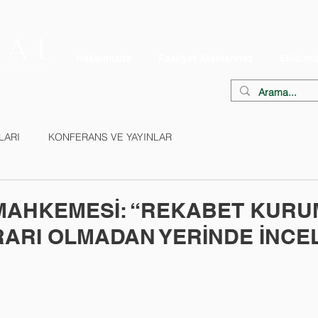
Hakkımızda
Faaliyet Alanlarımız
Ekibimi
LARI
KONFERANS VE YAYINLAR
MAHKEMESİ: “REKABET KURU
RARI OLMADAN YERİNDE İNCE