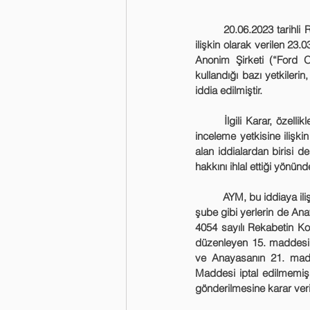
	20.06.2023 tarihli Resmi Gazete’de Anayasa Mahkemesi (“AYM”) tarafından 2019/40991 sayılı başvuruya 
ilişkin olarak verilen 23
Anonim Şirketi (“Ford O
kullandığı bazı yetkilerin
iddia edilmiştir. 
	İlgili Karar, özellikle son yılların en çok tartışılan rekabet hukuku konularından biri olan Kurumun yerinde 
inceleme yetkisine ilişk
alan iddialardan birisi 
hakkını ihlal ettiği yönünde
	AYM, bu iddiaya ilişkin olarak yaptığı değerlendirmede; şirketlerin faaliyetlerini yürüttükleri işyeri, merkez ve 
şube gibi yerlerin de Ana
4054 sayılı Rekabetin K
düzenleyen 15. maddesini
ve Anayasanın 21. maddes
Maddesi iptal edilmemiş,
gönderilmesine karar veril