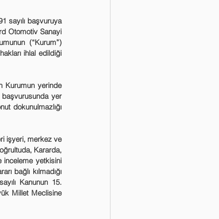
ord Otomotiv Sanayi 
rumunun (“Kurum”) 
ları ihlal edildiği 
n başvurusunda yer 
nut dokunulmazlığı 
oğrultuda, Kararda, 
inceleme yetkisini 
rı bağlı kılmadığı 
sayılı Kanunun 15. 
k Millet Meclisine 