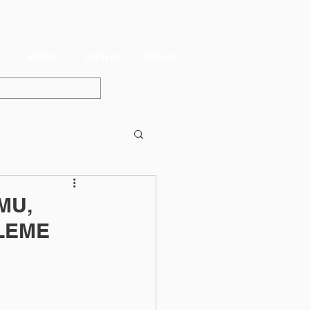
z
Bülten
Kariyer
İletişim
MU,
LEME