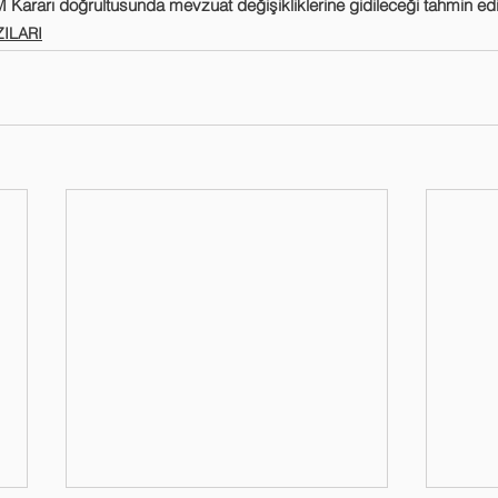
 Kararı doğrultusunda mevzuat değişikliklerine gidileceği tahmin edi
ILARI