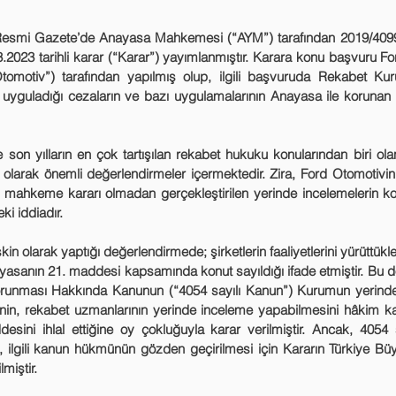
.03.2023 tarihli karar (“Karar”) yayımlanmıştır. Karara konu başvuru F
tomotiv”) tarafından yapılmış olup, ilgili başvuruda Rekabet Ku
, uyguladığı cezaların ve bazı uygulamalarının Anayasa ile korunan hak
in olarak önemli değerlendirmeler içermektedir. Zira, Ford Otomotivi
de mahkeme kararı olmadan gerçekleştirilen yerinde incelemelerin ko
ki iddiadır.
yasanın 21. maddesi kapsamında konut sayıldığı ifade etmiştir. Bu d
orunması Hakkında Kanunun (“4054 sayılı Kanun”) Kurumun yerinde 
n, rekabet uzmanlarının yerinde inceleme yapabilmesini hâkim kara
ini ihlal ettiğine oy çokluğuyla karar verilmiştir. Ancak, 4054 
 ilgili kanun hükmünün gözden geçirilmesi için Kararın Türkiye Büyü
miştir. 