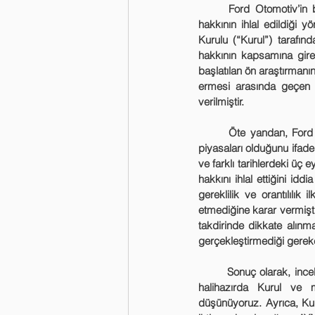
	Ford Otomotiv’in bir diğer iddiası ise yargılamanın uzun sürmesi nedeniyle makul sürede yargılanma 
hakkının ihlal edildiği 
Kurulu (“Kurul”) tarafın
hakkının kapsamına gire
başlatılan ön araştırmanın
ermesi arasında geçen 9
verilmiştir.
	Öte yandan, Ford Otomotiv, 4054 sayılı Kanunun kapsamının Türkiye Cumhuriyeti’ndeki mal ve hizmet 
piyasaları olduğunu ifade 
ve farklı tarihlerdeki üç
hakkını ihlal ettiğini id
gereklilik ve orantılılık 
etmediğine karar vermiştir
takdirinde dikkate alınmam
gerçekleştirmediği gerek
	Sonuç olarak, incelediğimiz bu AYM Kararının yerinde incelemenin engellenmesi davranışına ilişkin olarak 
halihazırda Kurul ve 
düşünüyoruz. Ayrıca, Kur