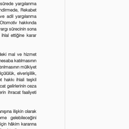
endirmede, Rekabet 
ve adil yargılanma 
Otomotiv hakkında 
yargı sürecinin sona 
al ettiğine karar 
hesaba katılmasının 
rılmasının mülkiyet 
ülük, elverişlilik, 
 hakkı ihlali teşkil 
t gelirlerinin ceza 
n ihracat faaliyeti 
e gelebileceğini 
çin hâkim kararına 