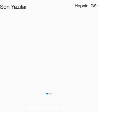
Hepsini Gör
Son Yazılar
DİĞER BAĞLANTILAR
Aydınlatma Metni
Kullanım Şartları ve Yasal Uyarılar