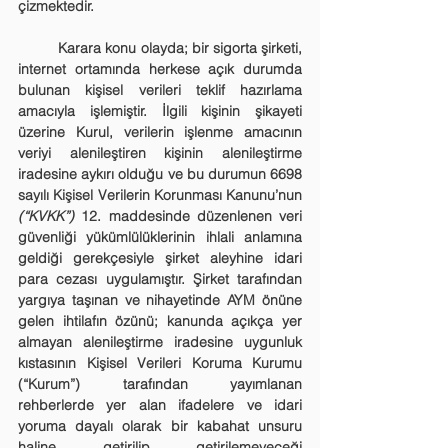
çizmektedir.
	Karara konu olayda; bir sigorta şirketi, 
internet ortamında herkese açık durumda 
bulunan kişisel verileri teklif hazırlama 
amacıyla işlemiştir. İlgili kişinin şikayeti 
üzerine Kurul, verilerin işlenme amacının 
veriyi alenileştiren kişinin alenileştirme 
iradesine aykırı olduğu ve bu durumun 6698 
sayılı Kişisel Verilerin Korunması Kanunu’nun 
(“
KVKK
”)
 12. maddesinde düzenlenen veri 
güvenliği yükümlülüklerinin ihlali anlamına 
geldiği gerekçesiyle şirket aleyhine idari 
para cezası uygulamıştır. Şirket tarafından 
yargıya taşınan ve nihayetinde AYM önüne 
gelen ihtilafın özünü; kanunda açıkça yer 
almayan alenileştirme iradesine uygunluk 
kıstasının Kişisel Verileri Koruma Kurumu 
(“Kurum”) tarafından yayımlanan 
rehberlerde yer alan ifadelere ve idari 
yoruma dayalı olarak bir kabahat unsuru 
haline getirilip getirilemeyeceği 