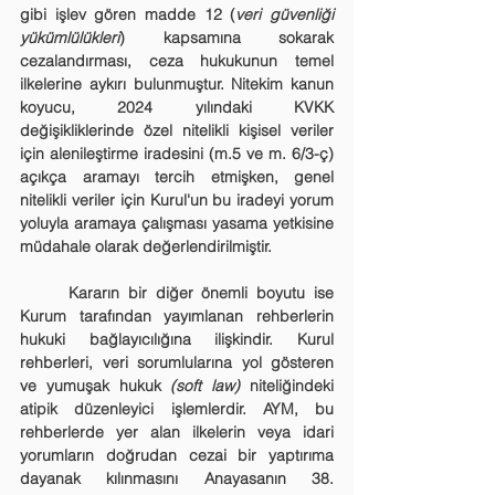
gibi işlev gören madde 12 (
veri güvenliği 
yükümlülükleri
) kapsamına sokarak 
cezalandırması, ceza hukukunun temel 
ilkelerine aykırı bulunmuştur. Nitekim kanun 
koyucu, 2024 yılındaki KVKK 
değişikliklerinde özel nitelikli kişisel veriler 
için alenileştirme iradesini (m.5 ve m. 6/3-ç) 
açıkça aramayı tercih etmişken, genel 
nitelikli veriler için Kurul'un bu iradeyi yorum 
yoluyla aramaya çalışması yasama yetkisine 
müdahale olarak değerlendirilmiştir.
	Kararın bir diğer önemli boyutu ise 
Kurum tarafından yayımlanan rehberlerin 
hukuki bağlayıcılığına ilişkindir. Kurul 
rehberleri, veri sorumlularına yol gösteren 
ve yumuşak hukuk 
(soft law)
 niteliğindeki 
atipik düzenleyici işlemlerdir. AYM, bu 
rehberlerde yer alan ilkelerin veya idari 
yorumların doğrudan cezai bir yaptırıma 
dayanak kılınmasını Anayasanın 38. 