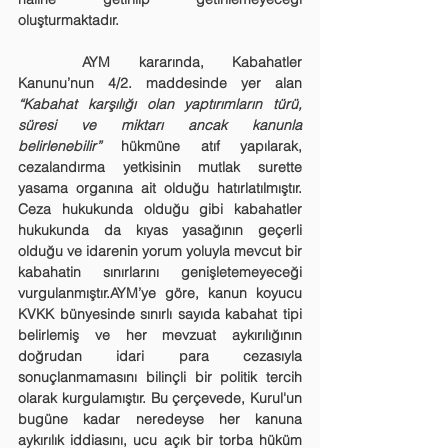
oluşturmaktadır.
	AYM kararında, Kabahatler 
Kanunu’nun 4/2. maddesinde yer alan 
“Kabahat karşılığı olan yaptırımların türü, 
süresi ve miktarı ancak kanunla 
belirlenebilir”
 hükmüne atıf yapılarak, 
cezalandırma yetkisinin mutlak surette 
yasama organına ait olduğu hatırlatılmıştır. 
Ceza hukukunda olduğu gibi kabahatler 
hukukunda da kıyas yasağının geçerli 
olduğu ve idarenin yorum yoluyla mevcut bir 
kabahatin sınırlarını genişletemeyeceği 
vurgulanmıştır.AYM’ye göre, kanun koyucu 
KVKK bünyesinde sınırlı sayıda kabahat tipi 
belirlemiş ve her mevzuat aykırılığının 
doğrudan idari para cezasıyla 
sonuçlanmamasını bilinçli bir politik tercih 
olarak kurgulamıştır. Bu çerçevede, Kurul'un 
bugüne kadar neredeyse her kanuna 
aykırılık iddiasını, ucu açık bir torba hüküm 