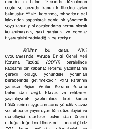
maddesinin birinci fıkrasında düzenlenen 
suçta ve cezada kanunilik ilkesine aykırı 
bulmuştur. AYM^, kararında, rehberlerin asıl 
işlevinden saptırılarak adeta bir yönetmelik 
veya kanun gibi cezalandırma normu olarak 
kullanılmasının, şekil şartlarını ve normlar 
hiyerarşisini zedelediğini belirtmiştir.
	AYM’nin bu kararı, KVKK 
uygulamasında Avrupa Birliği Genel Veri 
Koruma Tüzüğü 
(GDPR)
 paralelinde 
kapsamlı bir kabahat reformu yapılmasının 
gerekli olduğu yönündeki yorumları 
beraberinde getirmektedir. AYM kararının 
yalnızca Kişisel Verileri Koruma Kurumu 
bakımından değil, kılavuz ve rehberler 
yayımlayarak yaptırımlara tabi kanun 
hükümlerinin uygulanmasına yönelik kılavuz 
ve rehberler yayımlayan tüm düzenleyici ve 
denetleyici otoriteler bakımından önemli 
olduğu değerlendirilmektedir. İncelediğimiz 
AYM kararı ışığında, düzenleyici ve 