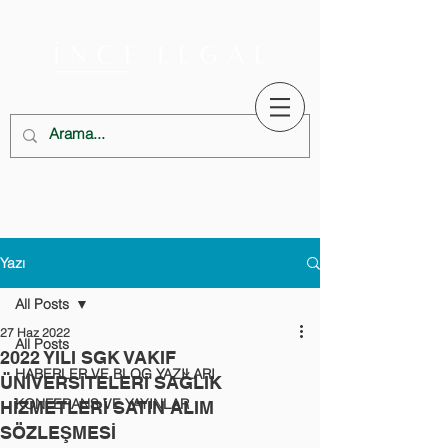
Yazı
All Posts
27 Haz 2022
All Posts
2022 YILI SGK VAKIF
HABERLER VE BLOG YAZILARI
ÜNİVERSİTELERİ SAĞLIK
KONFERANS VE YAYINLAR
HİZMETLERİ SATIN ALIM
SÖZLEŞMESİ